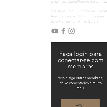
Email:
secretaria@paroquiasaomig
Rua Aline, 895 - Pindorama | Secre
Avenida Jacareí, 630 - Pindorama |
Belo Horizonte - Minas Gerais
Faça login para
conectar-se com
membros
Veja e siga outros membros,
deixe comentários e muito
mais.
Login