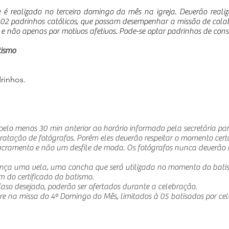
é realizado no terceiro domingo do mês na igreja. Deverão realiz
er 02 padrinhos católicos, que possam desempenhar a missão de col
a e não apenas por motivos afetivos. Pode-se optar padrinhos de c
tismo
rinhos.
elo menos 30 min anterior ao horário informado pela secretária pa
trata
ção de fotógrafos. Porém eles deverão respeitar o momento certo 
cramento e não um desfile de moda. Os fotógrafos nunca deverão i
iança uma vela, uma concha que será utilizada no momento do batis
m do certificado do batismo.
Caso desejado, poderão ser ofertados durante a celebração.
re na missa do 4º Domingo do Mês, limitados à 05 batisados por ce