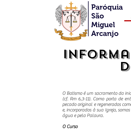
Paróquia
São
Miguel
Arcanjo
Informa
d
O Batismo é um sacramento da inici
(cf. Rm 6,3-11). Como porta de en
pecado original e regenerados como
e, incorporados à sua Igreja, somo
água e pela Palavra.
O Curso