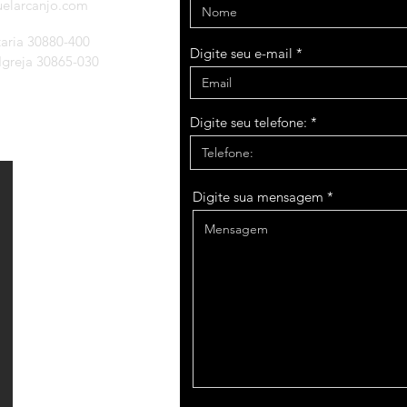
uelarcanjo.com
taria 30880-400
Digite seu e-mail
 Igreja 30865-030
Digite seu telefone:
Digite sua mensagem