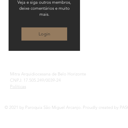
Veja e siga outros membros,
deixe comentários e muito
mais.
Login
Mitra Arquidiocesana de Belo Horizonte
CNPJ: 17.505.249/0039-24
Políticas
© 2021 by Paroquia São Miguel Arcanjo. Proudly created by P