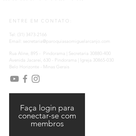
ENTRE EM CONTATO:
Tel: (31) 3473-2166
Email:
secretaria@paroquiasaomiguelarcanjo.com
Rua Aline, 895 - Pindorama | Secretaria 30880-400
Avenida Jacareí, 630 - Pindorama | Igreja 30865-030
Belo Horizonte - Minas Gerais
Faça login para
conectar-se com
membros