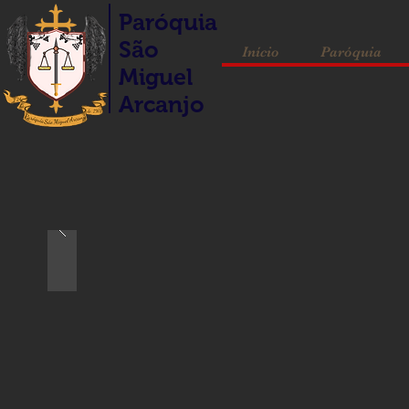
Paróquia
São
Início
Paróquia
Miguel
Arcanjo