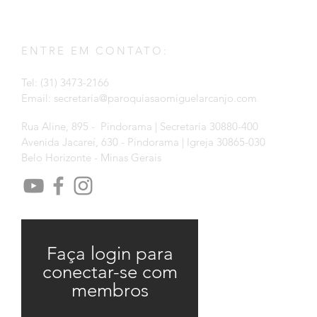
ENTRE EM CONTATO:
Tel: (31) 3473-2166
Email:
secretaria@paroquiasaomiguelarcanjo.com
Rua Aline, 895 - Pindorama | Secretaria 30880-400
Avenida Jacareí, 630 - Pindorama | Igreja 30865-030
Belo Horizonte - Minas Gerais
Faça login para
conectar-se com
membros