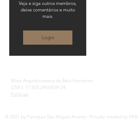
Veja e siga outros membros,
deixe comentários e muito
mais.
Login
Mitra Arquidiocesana de Belo Horizonte
CNPJ: 17.505.249/0039-24
Políticas
© 2021 by Paroquia São Miguel Arcanjo. Proudly created by P