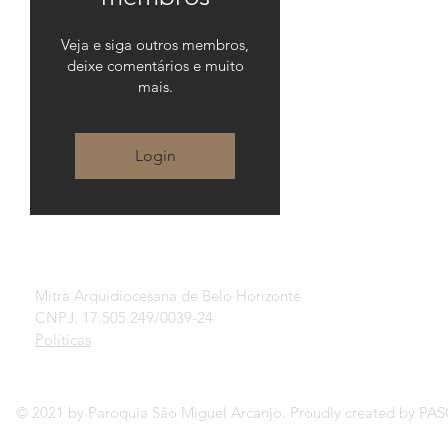
Veja e siga outros membros,
deixe comentários e muito
mais.
Login
Mitra Arquidiocesana de Belo Horizonte
CNPJ: 17.505.249/0039-24
Políticas
© 2021 by Paroquia São Miguel Arcanjo. Proudly created by P