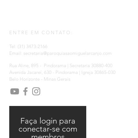
ENTRE EM CONTATO:
Tel: (31) 3473-2166
Email:
secretaria@paroquiasaomiguelarcanjo.com
Rua Aline, 895 - Pindorama | Secretaria 30880-400
Avenida Jacareí, 630 - Pindorama | Igreja 30865-030
Belo Horizonte - Minas Gerais
Faça login para
conectar-se com
membros